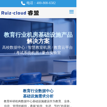
电话：
400-808-6582
首页
끀
QQ：
550952907
产品中心
解决方案
教育行业机房基础设施产品
教育行业机房基础设施产品
教育行业机房基础设施产品
教育行业机房基础设施产品
服务支持
解决方案
解决方案
解决方案
解决方案
高校数据中心 / 智慧教室机房 / 教育云平台
高校数据中心 / 智慧教室机房 / 教育云平台
Ruiz-cloud(睿盟)机房基础设施产品针对
Ruiz-cloud(睿盟)机房基础设施产品针对
资讯中心
高校数据中心智、慧教室机房、教育云
高校数据中心智、慧教室机房、教育云
/ 考试系统机房 / 重点实验室
/ 考试系统机房 / 重点实验室
平台、考试系统机房、实验室等解决方
平台、考试系统机房、实验室等解决方
产品咨询
案，以模块化、高可靠性和智能监控为
案，以模块化、高可靠性和智能监控为
核心，支持灵活扩容与远程统一管理。
核心，支持灵活扩容与远程统一管理。
关于我们
联系我们
教育行业数据中心
基础设施需求分析
招贤纳士
教育科研机构数据中心基础设施建设作为教育、业务、
信息、管理的枢纽，遵循“科学、先进、节约”的原则，